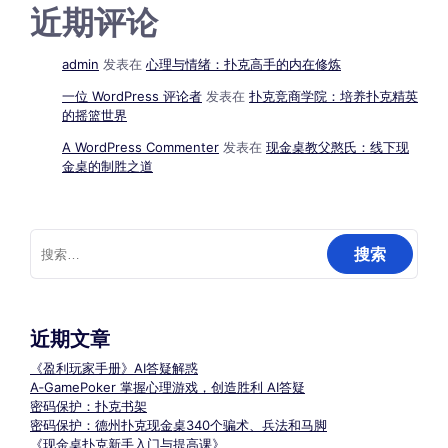
近期评论
admin
发表在
心理与情绪：扑克高手的内在修炼
一位 WordPress 评论者
发表在
扑克竞商学院：培养扑克精英
的摇篮世界
A WordPress Commenter
发表在
现金桌教父憨氏：线下现
金桌的制胜之道
搜
索：
近期文章
《盈利玩家手册》AI答疑解惑
A‑GamePoker 掌握心理游戏，创造胜利 AI答疑
密码保护：扑克书架
密码保护：德州扑克现金桌340个骗术、兵法和马脚
《现金桌扑克新手入门与提高课》