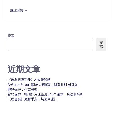
继续阅读 →
搜索
搜
索
近期文章
《盈利玩家手册》AI答疑解惑
A‑GamePoker 掌握心理游戏，创造胜利 AI答疑
密码保护：扑克书架
密码保护：德州扑克现金桌340个骗术、兵法和马脚
《现金桌扑克新手入门与提高课》