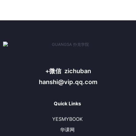
+微信 zichuban
hanshi@vip.qq.com
Quick Links
YESMYBOOK
华课网