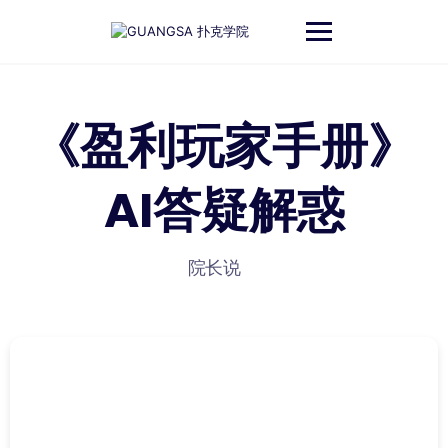
跳
至
内
容
《盈利玩家手册》
AI答疑解惑
院长说