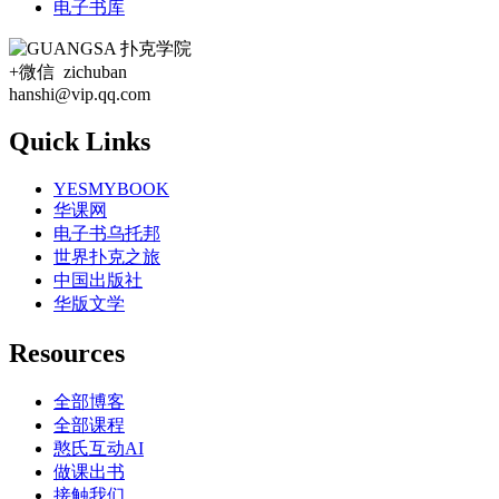
电子书库
+微信 zichuban
hanshi@vip.qq.com
Quick Links
YESMYBOOK
华课网
电子书乌托邦
世界扑克之旅
中国出版社
华版文学
Resources
全部博客
全部课程
憨氏互动AI
做课出书
接触我们