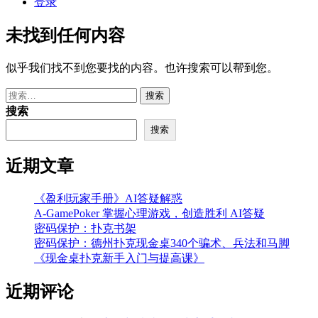
登录
未找到任何内容
似乎我们找不到您要找的内容。也许搜索可以帮到您。
搜
索：
搜索
搜索
近期文章
《盈利玩家手册》AI答疑解惑
A‑GamePoker 掌握心理游戏，创造胜利 AI答疑
密码保护：扑克书架
密码保护：德州扑克现金桌340个骗术、兵法和马脚
《现金桌扑克新手入门与提高课》
近期评论