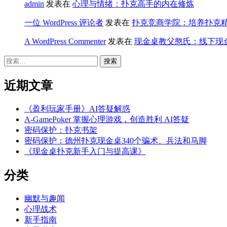
admin
发表在
心理与情绪：扑克高手的内在修炼
一位 WordPress 评论者
发表在
扑克竞商学院：培养扑克
A WordPress Commenter
发表在
现金桌教父憨氏：线下现
搜
索：
近期文章
《盈利玩家手册》AI答疑解惑
A‑GamePoker 掌握心理游戏，创造胜利 AI答疑
密码保护：扑克书架
密码保护：德州扑克现金桌340个骗术、兵法和马脚
《现金桌扑克新手入门与提高课》
分类
幽默与趣闻
心理战术
新手指南