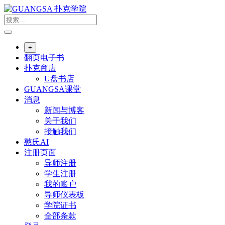
跳
至
内
容
+
翻页电子书
扑克商店
U盘书店
GUANGSA课堂
消息
新闻与博客
关于我们
接触我们
憨氏AI
注册页面
导师注册
学生注册
我的账户
导师仪表板
学院证书
全部条款