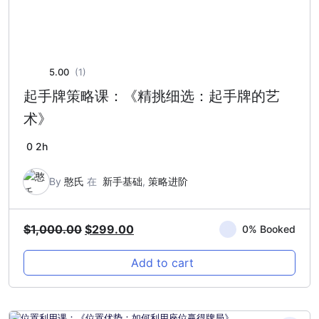
5.00
(1)
起手牌策略课：《精挑细选：起手牌的艺
术》
0
2h
By
憨氏
在
新手基础
,
策略进阶
Original
Current
$
1,000.00
$
299.00
0% Booked
price
price
Add to cart
was:
is:
$1,000.00.
$299.00.