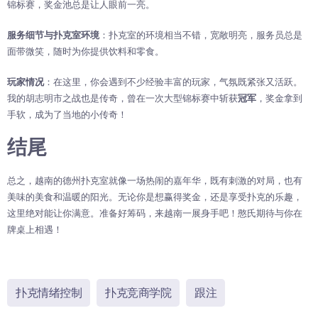
锦标赛，奖金池总是让人眼前一亮。
服务细节与扑克室环境
：扑克室的环境相当不错，宽敞明亮，服务员总是
面带微笑，随时为你提供饮料和零食。
玩家情况
：在这里，你会遇到不少经验丰富的玩家，气氛既紧张又活跃。
我的胡志明市之战也是传奇，曾在一次大型锦标赛中斩获
冠军
，奖金拿到
手软，成为了当地的小传奇！
结尾
总之，越南的德州扑克室就像一场热闹的嘉年华，既有刺激的对局，也有
美味的美食和温暖的阳光。无论你是想赢得奖金，还是享受扑克的乐趣，
这里绝对能让你满意。准备好筹码，来越南一展身手吧！憨氏期待与你在
牌桌上相遇！
扑克情绪控制
扑克竞商学院
跟注