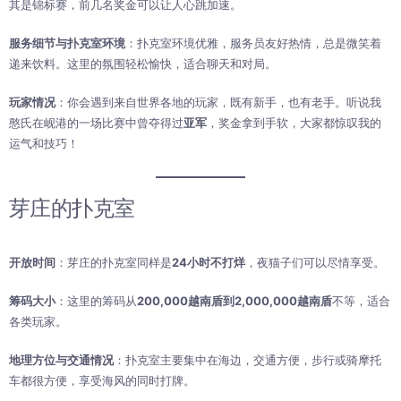
其是锦标赛，前几名奖金可以让人心跳加速。
服务细节与扑克室环境
：扑克室环境优雅，服务员友好热情，总是微笑着
递来饮料。这里的氛围轻松愉快，适合聊天和对局。
玩家情况
：你会遇到来自世界各地的玩家，既有新手，也有老手。听说我
憨氏在岘港的一场比赛中曾夺得过
亚军
，奖金拿到手软，大家都惊叹我的
运气和技巧！
芽庄的扑克室
开放时间
：芽庄的扑克室同样是
24小时不打烊
，夜猫子们可以尽情享受。
筹码大小
：这里的筹码从
200,000越南盾到2,000,000越南盾
不等，适合
各类玩家。
地理方位与交通情况
：扑克室主要集中在海边，交通方便，步行或骑摩托
车都很方便，享受海风的同时打牌。