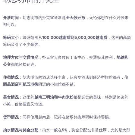
开放时间
：胡志明市的扑克室通常是
全天候开放
，无论你想在什么时候来
都可以。
筹码大小
：筹码范围从
100,000越南盾到5,000,000越南盾
，这里的高额
筹码吸引了不少豪客。
地理方位与交通情况
：扑克室大多数位于市中心，交通极其便利，
地铁和
公交
都能轻松到达。
住宿情况
：胡志明市的酒店选择丰富，从豪华酒店到经济型旅馆都有，像
丽晶酒店
和
范五老街
附近的小旅馆都不错。
美食情况
：这里的
越南三明治和牛肉米粉
都是必尝的美味，特别是路边的
小摊，价格便宜又地道。
货币情况
：同样使用越南盾，记得在赌场兑换筹码时保持警惕。
抽水情况与奖金分配
：抽水一般在
5%
，奖金分配也非常优厚，尤其是大型