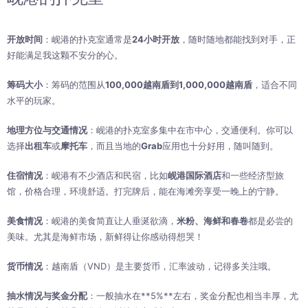
开放时间
：岘港的扑克室通常是
24小时开放
，随时随地都能找到对手，正
好能满足我这颗不安分的心。
筹码大小
：筹码的范围从
100,000越南盾到1,000,000越南盾
，适合不同
水平的玩家。
地理方位与交通情况
：岘港的扑克室多集中在市中心，交通便利。你可以
选择
出租车
或
摩托车
，而且当地的
Grab
应用也十分好用，随叫随到。
住宿情况
：岘港有不少酒店和民宿，比如
岘港国际酒店
和一些经济型旅
馆，价格合理，环境舒适。打完牌后，能在海滩旁享受一晚上的宁静。
美食情况
：岘港的美食简直让人垂涎欲滴，
米粉、海鲜和春卷
都是必尝的
美味。尤其是海鲜市场，新鲜得让你感动得想哭！
货币情况
：越南盾（VND）是主要货币，汇率波动，记得多关注哦。
抽水情况与奖金分配
：一般抽水在**5%**左右，奖金分配也相当丰厚，尤