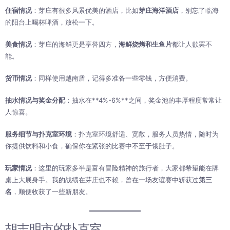
住宿情况
：芽庄有很多风景优美的酒店，比如
芽庄海洋酒店
，别忘了临海
的阳台上喝杯啤酒，放松一下。
美食情况
：芽庄的海鲜更是享誉四方，
海鲜烧烤和生鱼片
都让人欲罢不
能。
货币情况
：同样使用越南盾，记得多准备一些零钱，方便消费。
抽水情况与奖金分配
：抽水在**4%-6%**之间，奖金池的丰厚程度常常让
人惊喜。
服务细节与扑克室环境
：扑克室环境舒适、宽敞，服务人员热情，随时为
你提供饮料和小食，确保你在紧张的比赛中不至于饿肚子。
玩家情况
：这里的玩家多半是富有冒险精神的旅行者，大家都希望能在牌
桌上大展身手。我的战绩在芽庄也不赖，曾在一场友谊赛中斩获过
第三
名
，顺便收获了一些新朋友。
胡志明市的扑克室