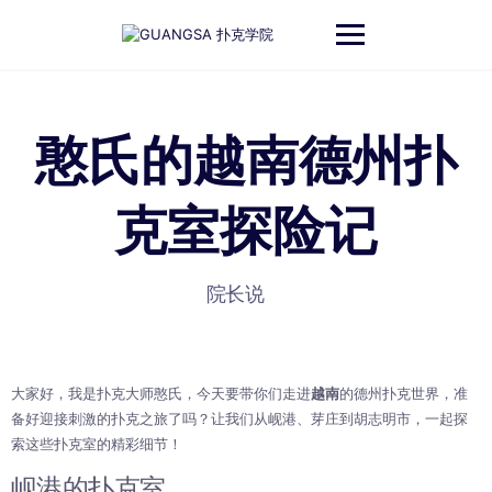
跳
至
内
容
憨氏的越南德州扑
克室探险记
院长说
大家好，我是扑克大师憨氏，今天要带你们走进
越南
的德州扑克世界，准
备好迎接刺激的扑克之旅了吗？让我们从岘港、芽庄到胡志明市，一起探
索这些扑克室的精彩细节！
岘港的扑克室