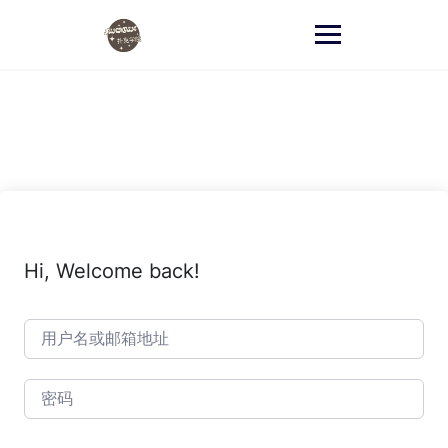
跳
至
内
容
Hi, Welcome back!