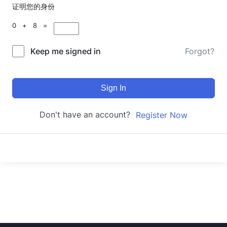
证明您的身份
0 + 8 =
Keep me signed in
Forgot?
Sign In
Don't have an account?
Register Now