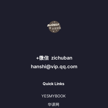
+微信 zichuban
hanshi@vip.qq.com
Quick Links
YESMYBOOK
华课网