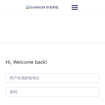
跳
至
内
容
Hi, Welcome back!