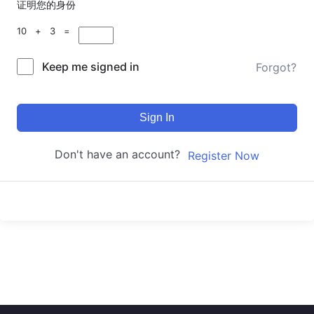
证明您的身份
10 + 3 =
Keep me signed in
Forgot?
Sign In
Don't have an account?
Register Now