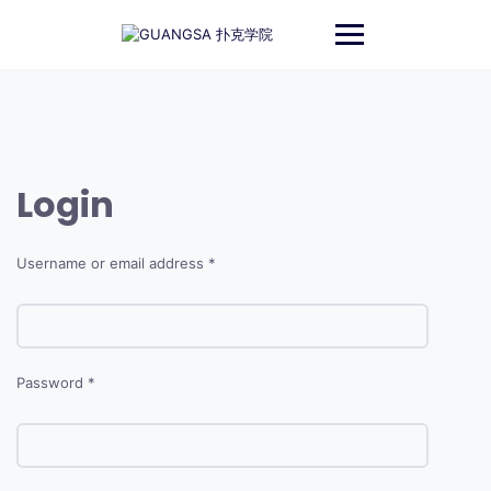
跳
至
内
容
Login
Username or email address
*
Password
*